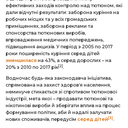
ефективних заходів контролю над тютюном, які
дали відчутні результати: заборона куріння на
робочих місцях та у всіх громадських
приміщеннях, заборона реклами та
спонсорства тютюнових виробів,
впровадження медичних попереджень,
підвищення акцизів. У період з 2005 по 2017
роки поширеність куріння серед дітей
зменшилася
на 43%, а серед дорослих – на
[2]
20% з 2010 по 2017 рік
.
Водночас будь-яка законодавча ініціатива,
спрямована на захист здоров’я населення,
неминуче стикається зі спротивом тютюнової
індустрії, мета якої – продавати тютюнові та
нікотинові вироби й зберігати вплив на процес
формування політик, аби й надалі залучати
[3]
нових споживачів, передусім
серед дітей
.