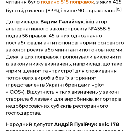
читання було
подано 515 поправок
, з яких 425
[15]
було відхилено (83%), і лише 90 – враховано
.
До прикладу,
Вадим Галайчук
, ініціатор
альтернативного законопроєкту №4358-5
подав 56 правок, 45 із них однозначно
послаблювали антитютюнові норми основного
законопроєкту або чинні антитютюнові норми.
Деякі з цих поправок пропонували виключити
із закону низку визначень, наприклад, що таке
«приміщення» та «пристрої для споживання
тютюнових виробів без їх згоряння»
(представлені в Україні брендами «glo»,
«IQOS»). Відсутність чітких визначень у законі
створила б лазівки для виробників, імпортерів,
недобросовісних субʼєктів ресторанного
господарства.
Народний депутат
Андрій Пузійчук вніс 178