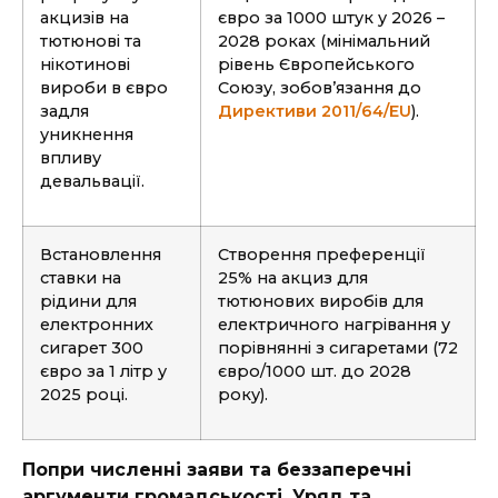
акцизів на
євро за 1000 штук у 2026 –
тютюнові та
2028 роках (мінімальний
нікотинові
рівень Європейського
вироби в євро
Союзу, зобовʼязання до
задля
Директиви 2011/64/EU
).
уникнення
впливу
девальвації.
Встановлення
Створення преференції
ставки на
25% на акциз для
рідини для
тютюнових виробів для
електронних
електричного нагрівання у
сигарет 300
порівнянні з сигаретами (72
євро за 1 літр у
євро/1000 шт. до 2028
2025 році.
року).
Попри численні заяви та беззаперечні
аргументи громадськості, Уряд та