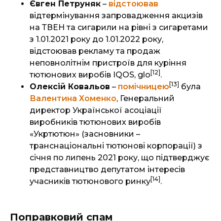
Євген Петруняк
–
відстоював
відтермінування запровадження акцизів
на ТВЕН та сигарили на рівні з сигаретами
з 1.01.2021 року до 1.01.2022 року,
відстоював рекламу та продаж
неповнолітнім пристроїв для куріння
[12]
тютюнових виробів IQOS, glo
.
[13]
Олексій Ковальов
–
помічницею
була
Валентина Хоменко
, Генеральний
директор Української асоціації
виробників тютюнових виробів
«Укртютюн» (засновники –
транснаціональні тютюнові корпорації) з
січня по липень 2021 року, що підтверджує
представництво депутатом інтересів
[14]
учасників тютюнового ринку
.
Поправковий спам