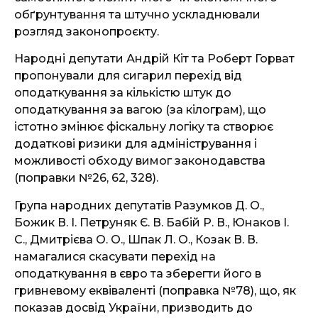
обґрунтування та штучно ускладнювали
розгляд законопроєкту.
Народні депутати Андрій Кіт та Роберт Горват
пропонували для сигарил перехід від
оподаткування за кількістю штук до
оподаткування за вагою (за кілограм), що
істотно змінює фіскальну логіку та створює
додаткові ризики для адміністрування і
можливості обходу вимог законодавства
(поправки №26, 62, 328).
Група народних депутатів Разумков Д. О.,
Божик В. І. Петруняк Є. В. Бабій Р. В., Юнаков І.
С., Дмитрієва О. О., Шпак Л. О., Козак В. В.
намагалися скасувати перехід на
оподаткування в євро та зберегти його в
гривневому еквіваленті (поправка №78), що, як
показав досвід України, призводить до