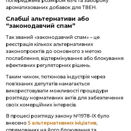
попереджень розміром 65% та заборону
ароматизованих добавок для ТВЕН.
Слабші альтернативи або
“законодавчий спам”
Так званий «законодавчий спам» – це
реєстрація кількох альтернативних
законопроєктів до основного з метою
послаблення, відтермінування або блокування
ефективних регуляторних рішень.
Таким чином, тютюнова індустрія через
повʼязаних депутатів намагається
використовувати можливості процедури
розгляду нормативних актів для забезпечення
своїх комерційних інтересів.
В процесі розгляду закону №1978-IX було
внесено
5 альтернативних ініціатив
,
спрямованих на його блокування та