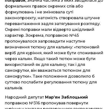
поправок
, значна частина з яких зводилася до
формальних правок окремих слів або
формулювань і не змінювала суті
законопроєкту, натомість створювала штучне
перевантаження задля затягування розгляду.
Окремі поправки мали відверто шкідливий
характер. Зокрема, поправкою №45
пропонувалося запровадити наступне
визначення тютюну для кальяну: «тютюновий
виріб для куріння, який може бути споживаний
через кальян. Якщо такий тютюн може бути
використаний як для кальяну, так і для
самокрутки, він вважається тютюном для
самокрутки». Таке положення дозволило б
суттєво послабити регулювання тютюну для
кальянів.
Народний депутат
Марʼян Заблоцький
поправкою №316 пропонував повернути
куріння у заклади ресторанного господарства: