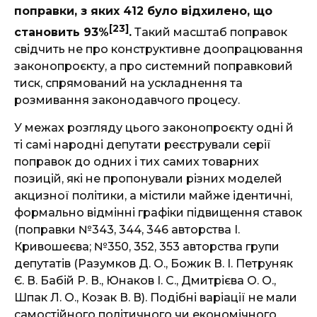
поправки, з яких 412 було відхилено, що
[23]
становить 93%
.
Такий масштаб поправок
свідчить не про конструктивне доопрацювання
законопроєкту, а про системний поправковий
тиск, спрямований на ускладнення та
розмивання законодавчого процесу.
У межах розгляду цього законопроєкту одні й
ті самі народні депутати реєстрували серії
поправок до одних і тих самих товарних
позицій, які не пропонували різних моделей
акцизної політики, а містили майже ідентичні,
формально відмінні графіки підвищення ставок
(поправки №343, 344, 346 авторства І.
Кривошеєва; №350, 352, 353 авторства групи
депутатів (Разумков Д. О., Божик В. І. Петруняк
Є. В. Бабій Р. В., Юнаков І. С., Дмитрієва О. О.,
Шпак Л. О., Козак В. В). Подібні варіації не мали
самостійного політичного чи економічного