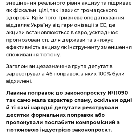
знецінення реального рівня акцизу та підриває
як фіскальні цілі, так і захист громадського
здоровʼя. Крім того, гривневе оподаткування
віддаляє Україну від гармонізації з ЄС, де
акцизи встановлюються в євро, ускладнює
прогнозованість для держави та знижує
ефективність акцизу як інструменту зменшення
споживання тютюну.
Загалом вищезазначена група депутатів
зареєструвала 46 поправок, з яких 100% були
відхилені.
Лавина поправок до законопроєкту №11090
так само мала характер спаму, оскільки одні
й ті самі народні депутати реєстрували
десятки формальних поправок або
пропонували послабити компромісний з
тютюновою індустрією законопроєкт.