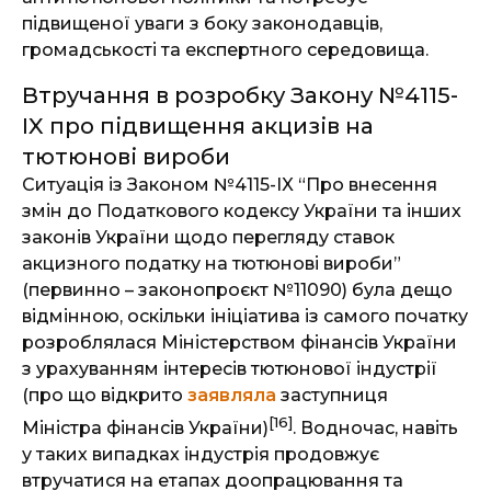
підвищеної уваги з боку законодавців,
громадськості та експертного середовища.
Втручання в розробку Закону №4115-
IX про підвищення акцизів на
тютюнові вироби
Ситуація із Законом №4115-IX “Про внесення
змін до Податкового кодексу України та інших
законів України щодо перегляду ставок
акцизного податку на тютюнові вироби”
(первинно – законопроєкт №11090) була дещо
відмінною, оскільки ініціатива із самого початку
розроблялася Міністерством фінансів України
з урахуванням інтересів тютюнової індустрії
(про що відкрито
заявляла
заступниця
[16]
Міністра фінансів України)
. Водночас, навіть
у таких випадках індустрія продовжує
втручатися на етапах доопрацювання та