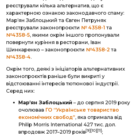
реєстрували кілька альтернатив, що є
характерною ознакою законодавчого спаму:
Марʼян Заблоцький та Євген Петруняк
реєстрували законопроєкти
№ 4358-1
та
№4358-5
, якими окрім іншого пропонували
повернути куріння в ресторани, Іван
Шинкаренко – законопроєкти
№4358-2
та
№4358-4
.
Окрім того, деякі з ініціаторів альтернативних
законопроєктів раніше були викриті у
відстоюванні інтересів тютюнової індустрії.
Серед них:
Марʼян Заблоцький
– до серпня 2019 року
очолював
ГО “Українське товариство
економічних свобод”
, яка отримала від
Philip Morris International 427 тис. дол.
[9]
[10]
[11]
впродовж 2017–2019 років
;