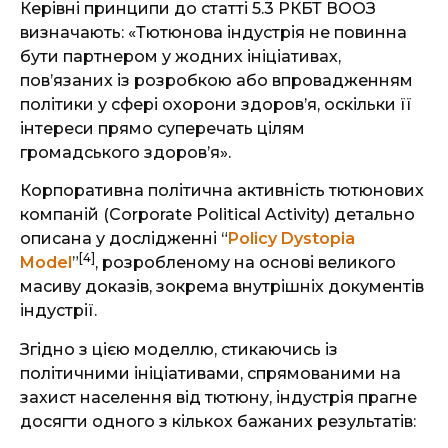
Керівні принципи до статті 5.3 РКБТ ВООЗ
визначають: «Тютюнова індустрія не повинна
бути партнером у жодних ініціативах,
пов’язаних із розробкою або впровадженням
політики у сфері охорони здоров’я, оскільки її
інтереси прямо суперечать цілям
громадського здоров’я».
Корпоративна політична активність тютюнових
компаній (Corporate Political Activity) детально
описана у дослідженні “
Policy Dystopia
[4]
Model
”
, розробленому на основі великого
масиву доказів, зокрема внутрішніх документів
індустрії.
Згідно з цією моделлю, стикаючись із
політичними ініціативами, спрямованими на
захист населення від тютюну, індустрія прагне
досягти одного з кількох бажаних результатів: