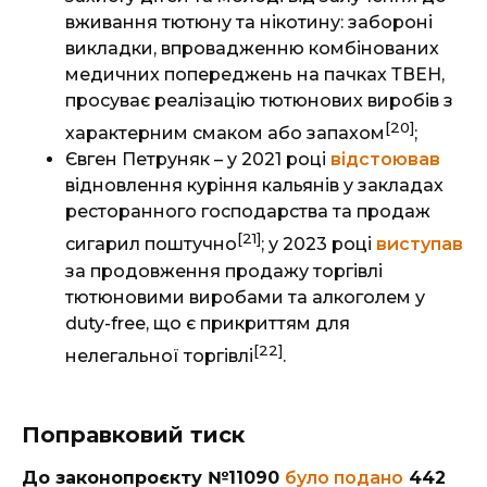
вживання тютюну та нікотину: забороні
викладки, впровадженню комбінованих
медичних попереджень на пачках ТВЕН,
просуває реалізацію тютюнових виробів з
[20]
характерним смаком або запахом
;
Євген Петруняк – у 2021 році
відстоював
відновлення куріння кальянів у закладах
ресторанного господарства та продаж
[21]
сигарил поштучно
; у 2023 році
виступав
за продовження продажу торгівлі
тютюновими виробами та алкоголем у
duty-free, що є прикриттям для
[22]
нелегальної торгівлі
.
Поправковий тиск
До законопроєкту №11090
було подано
442