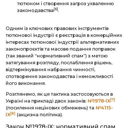
тютюном і створення загроз ухваленню
[6]
законодавства
.
Одним із ключових правових інструментів
тютюнової індустрії є реєстрація в комерційних
інтересах тютюнової індустрії альтернативних
законопроєктів та масове подання поправок
(так званий “нормативний спам”) з метою
затягування розгляду, послаблення рішень,
відтермінування набрання чинності,
спотворення законодавства і неможливості
його виконання.
Розглянемо, як ця тактика застосовуються в
[7]
Україні на прикладі двох законів:
№1978-IX
(посилення нецінових обмежень) та
№4115-
[8]
IX
(акцизна політика).
Закон №1978-IX: нормативний спам