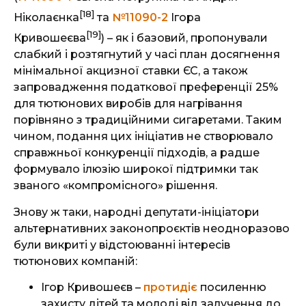
[18]
Ніколаєнка
та
№11090-2
Ігора
[19]
Кривошеєва
) – як і базовий, пропонували
слабкий і розтягнутий у часі план досягнення
мінімальної акцизної ставки ЄС, а також
запровадження податкової преференції 25%
для тютюнових виробів для нагрівання
порівняно з традиційними сигаретами. Таким
чином, подання цих ініціатив не створювало
справжньої конкуренції підходів, а радше
формувало ілюзію широкої підтримки так
званого «компромісного» рішення.
Знову ж таки, народні депутати-ініціатори
альтернативних законопроєктів неодноразово
були викриті у відстоюванні інтересів
тютюнових компаній:
Ігор Кривошеєв –
протидіє
посиленню
захисту дітей та молоді від залучення до