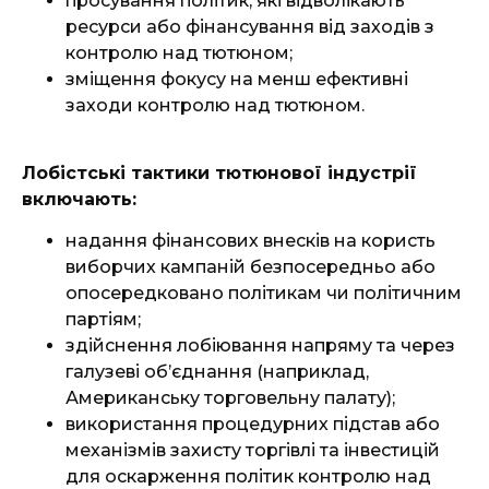
просування політик, які відволікають
ресурси або фінансування від заходів з
контролю над тютюном;
зміщення фокусу на менш ефективні
заходи контролю над тютюном.
Лобістські тактики тютюнової індустрії
включають:
надання фінансових внесків на користь
виборчих кампаній безпосередньо або
опосередковано політикам чи політичним
партіям;
здійснення лобіювання напряму та через
галузеві об’єднання (наприклад,
Американську торговельну палату);
використання процедурних підстав або
механізмів захисту торгівлі та інвестицій
для оскарження політик контролю над