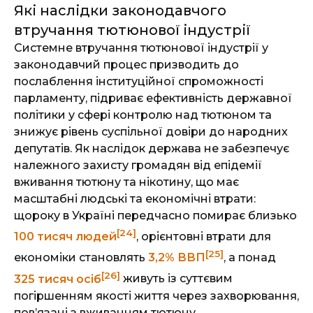
Які наслідки законодавчого
втручання тютюнової індустрії
Системне втручання тютюнової індустрії у
законодавчий процес призводить до
послаблення інституційної спроможності
парламенту, підриває ефективність державної
політики у сфері контролю над тютюном та
знижує рівень суспільної довіри до народних
депутатів. Як наслідок держава не забезпечує
належного захисту громадян від епідемії
вживання тютюну та нікотину, що має
масштабні людські та економічні втрати:
щороку в Україні передчасно помирає близько
[24]
100 тисяч людей
, орієнтовні втрати для
[25]
економіки становлять
3,2% ВВП
, а понад
[26]
325 тисяч осіб
живуть із суттєвим
погіршенням якості життя через захворювання,
пов’язані з вживанням тютюну.