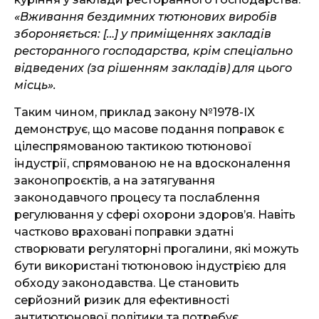
«Вживання бездимних тютюнових виробів
збороняється: […] у приміщеннях закладів
ресторанного господарства, крім спеціально
відведених (за рішенням закладів) для цього
місць».
Таким чином, приклад закону №1978-IX
демонструє, що масове подання поправок є
цілеспрямованою тактикою тютюнової
індустрії, спрямованою не на вдосконалення
законопроєктів, а на затягування
законодавчого процесу та послаблення
регулювання у сфері охорони здоров’я. Навіть
частково враховані поправки здатні
створювати регуляторні прогалини, які можуть
бути використані тютюновою індустрією для
обходу законодавства. Це становить
серйозний ризик для ефективності
антитютюнової політики та потребує