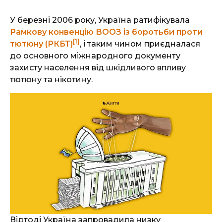
У березні 2006 року, Україна ратифікувала
Рамкову конвенцію ВООЗ із боротьби проти
[1]
тютюну (РКБТ)
, і таким чином приєдналася
до основного міжнародного документу
захисту населення від шкідливого впливу
тютюну та нікотину.
Відтоді Україна запровадила низку