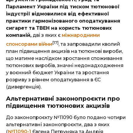
Парламент України під тиском тютюнової
індустрії відмовилися від ефективної
практики гармонізованого оподаткування
сигарет та ТВЕН на користь тютюнових
компаній,
дві з яких є
міжнародними
[17]
спонсорами війни
, та запровадили кволий
план підвищення акцизів на тютюнові вироби,
що матиме наслідком зростання споживання
тютюнових виробів, значні недонадходження
у воєнний бюджет України та зростання
розриву з рівнем оподаткування в ЄС
(дивергенція).
Альтернативні законопроєкти про
підвищення тютюнових акцизів
До законопроєкту №11090 було подано чотири
альтернативні законопроєкти, два з яких
(
№11090-1
Євгена Петруняка та Андрія