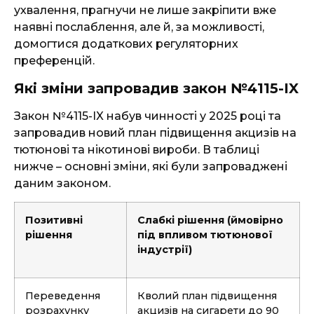
ухвалення, прагнучи не лише закріпити вже
наявні послаблення, але й, за можливості,
домогтися додаткових регуляторних
преференцій.
Які зміни запровадив закон №4115-IX
Закон №4115-IX набув чинності у 2025 році та
запровадив новий план підвищення акцизів на
тютюнові та нікотинові вироби. В таблиці
нижче – основні зміни, які були запроваджені
даним законом.
Позитивні
Слабкі рішення (ймовірно
рішення
під впливом тютюнової
індустрії)
Переведення
Кволий план підвищення
розрахунку
акцизів на сигарети до 90