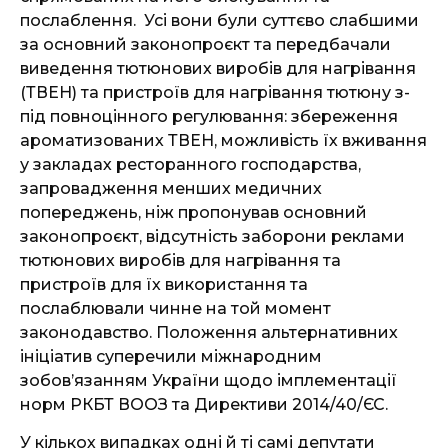
послаблення. Усі вони були суттєво слабшими
за основний законопроєкт та передбачали
виведення тютюнових виробів для нагрівання
(ТВЕН) та пристроїв для нагрівання тютюну з-
під повноцінного регулювання: збереження
ароматизованих ТВЕН, можливість їх вживання
у закладах ресторанного господарства,
запровадження менших медичних
попереджень, ніж пропонував основний
законопроєкт, відсутність заборони реклами
тютюнових виробів для нагрівання та
пристроїв для їх використання та
послаблювали чинне на той момент
законодавство. Положення альтернативних
ініціатив суперечили міжнародним
зобов’язанням України щодо імплементації
норм РКБТ ВООЗ та Директиви 2014/40/ЄС.
У кількох випадках одні й ті самі депутати