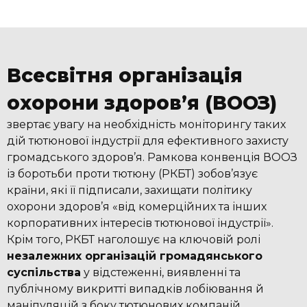
Всесвітня організація
охорони здоров’я (ВООЗ)
звертає увагу на необхідність моніторингу таких
дій тютюнової індустрії для ефективного захисту
громадського здоров’я. Рамкова конвенція ВООЗ
із боротьби проти тютюну (РКБТ) зобов’язує
країни, які її підписали, захищати політику
охорони здоров’я «від комерційних та інших
корпоративних інтересів тютюнової індустрії».
Крім того, РКБТ наголошує на ключовій ролі
незалежних організацій громадянського
суспільства
у відстеженні, виявленні та
публічному викритті випадків лобіювання й
маніпуляцій з боку тютюнових компаній.