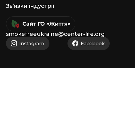
Звʼязки індустрії
smokefreeukraine@center-life.org